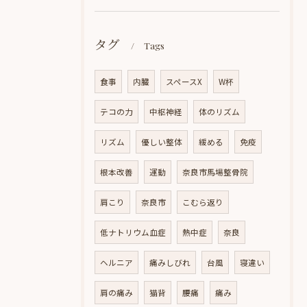
タグ
Tags
食事
内臓
スペースX
W杯
テコの力
中枢神経
体のリズム
リズム
優しい整体
緩める
免疫
根本改善
運動
奈良市馬場整骨院
肩こり
奈良市
こむら返り
低ナトリウム血症
熱中症
奈良
ヘルニア
痛みしびれ
台風
寝違い
肩の痛み
猫背
腰痛
痛み