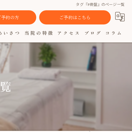
タグ『#骨盤』のページ一覧
でご予約の方
ご予約はこちら
あいさつ
当院の特徴
アクセス
ブログ
コラム
肩こり
腰痛
自律神経
一覧
女性
疲れ