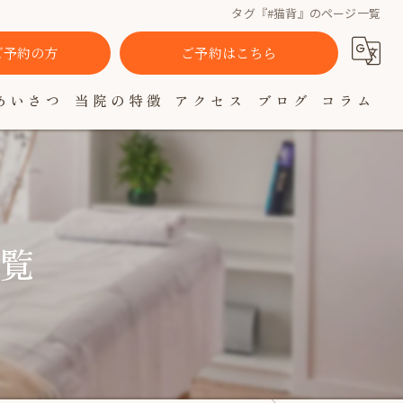
タグ『#猫背』のページ一覧
でご予約の方
ご予約はこちら
あいさつ
当院の特徴
アクセス
ブログ
コラム
肩こり
腰痛
自律神経
一覧
女性
疲れ