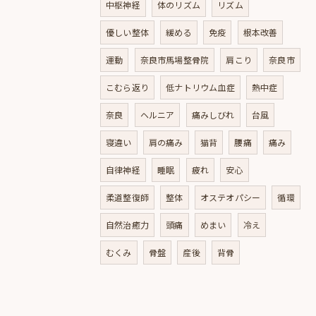
中枢神経
体のリズム
リズム
優しい整体
緩める
免疫
根本改善
運動
奈良市馬場整骨院
肩こり
奈良市
こむら返り
低ナトリウム血症
熱中症
奈良
ヘルニア
痛みしびれ
台風
寝違い
肩の痛み
猫背
腰痛
痛み
自律神経
睡眠
疲れ
安心
柔道整復師
整体
オステオパシー
循環
自然治癒力
頭痛
めまい
冷え
むくみ
骨盤
産後
背骨