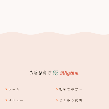
ホーム
初めての方へ
メニュー
よくある質問