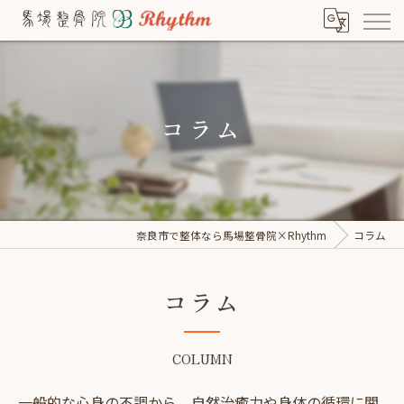
コラム
奈良市で整体なら馬場整骨院×Rhythm
コラム
コラム
COLUMN
一般的な心身の不調から、自然治癒力や身体の循環に関