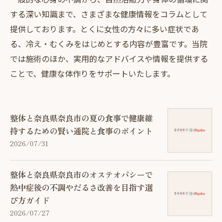
する深い知識まで、さまざまな健康情報をコラムとして
提供しております。とくに女性の方々に多い症状であ
る、冷え・むくみをはじめとする内容が豊富です。当院
では施術のほか、実用的なアドバイスや情報を提供する
ことで、健康な体作りをサポートいたします。
整体と奈良県奈良市の夏の食事で健康維
持するための賢い通院と食事のポイント
2026/07/31
整体と奈良県奈良市のオステオパシーで
熱中症後の不調やだるさ改善を目指す選
び方ガイド
2026/07/27