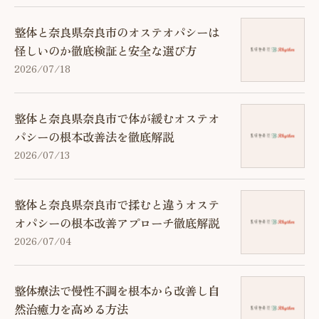
整体と奈良県奈良市のオステオパシーは
怪しいのか徹底検証と安全な選び方
2026/07/18
整体と奈良県奈良市で体が緩むオステオ
パシーの根本改善法を徹底解説
2026/07/13
整体と奈良県奈良市で揉むと違うオステ
オパシーの根本改善アプローチ徹底解説
2026/07/04
整体療法で慢性不調を根本から改善し自
然治癒力を高める方法