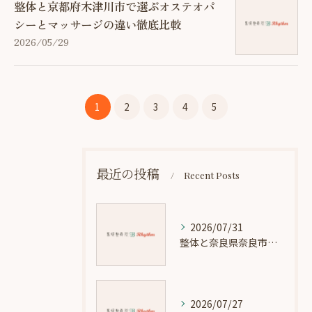
整体と京都府木津川市で選ぶオステオパ
シーとマッサージの違い徹底比較
2026/05/29
1
2
3
4
5
最近の投稿
Recent Posts
2026/07/31
整体と奈良県奈良市の夏の食事で健康維持するための賢い通院と食事のポイント
2026/07/27