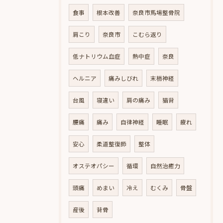
食事
根本改善
奈良市馬場整骨院
肩こり
奈良市
こむら返り
低ナトリウム血症
熱中症
奈良
ヘルニア
痛みしびれ
末梢神経
台風
寝違い
肩の痛み
猫背
腰痛
痛み
自律神経
睡眠
疲れ
安心
柔道整復師
整体
オステオパシー
循環
自然治癒力
頭痛
めまい
冷え
むくみ
骨盤
産後
背骨