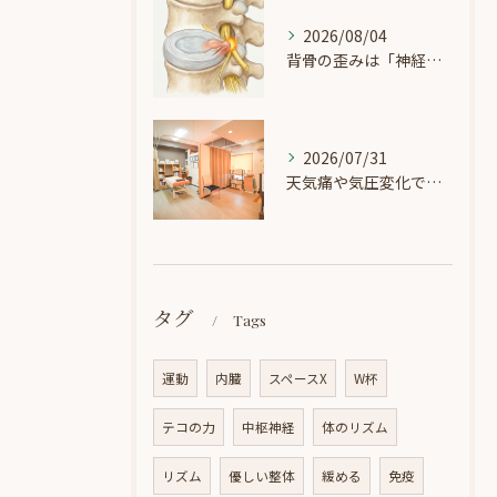
2026/08/04
背骨の歪みは「神経の電線」を圧迫する？循環と体のバランスの知られざる関係
2026/07/31
天気痛や気圧変化で起こる「頭痛・めまい」に。緩やかな治療で自律神経を整えるには？
タグ
Tags
運動
内臓
スペースX
W杯
テコの力
中枢神経
体のリズム
リズム
優しい整体
緩める
免疫