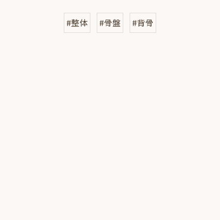
#整体
#骨盤
#背骨