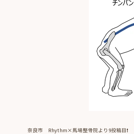
奈良市 Rhythm×馬場整骨院より9投稿目❗️