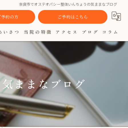
奈良市でオステオパシー整体いんちょうの気ままなブログ
でご予約の方
ご予約はこちら
あいさつ
当院の特徴
アクセス
ブログ
コラム
肩こり
腰痛
自律神経
の気ままなブログ
女性
疲れ