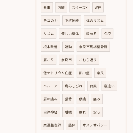
食事
内臓
スペースX
W杯
テコの力
中枢神経
体のリズム
リズム
優しい整体
緩める
免疫
根本改善
運動
奈良市馬場整骨院
肩こり
奈良市
こむら返り
低ナトリウム血症
熱中症
奈良
ヘルニア
痛みしびれ
台風
寝違い
肩の痛み
猫背
腰痛
痛み
自律神経
睡眠
疲れ
安心
柔道整復師
整体
オステオパシー