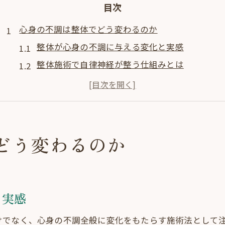
目次
心身の不調は整体でどう変わるのか
整体が心身の不調に与える変化と実感
整体施術で自律神経が整う仕組みとは
木津川市の整体で得られる心身の安定感
整体による不眠やめまい症状へのアプローチ
整体の手技が身体の巡りを改善する理由
オステオパシーによる自律神経安定の実際
どう変わるのか
オステオパシー整体が自律神経に働く理由
整体とオステオパシーの違いと強みを解説
自律神経改善プログラムで期待できる効果
と実感
頭蓋や骨盤の調整が整体で重要な理由
けでなく、心身の不調全般に変化をもたらす施術法として
整体施術で自然治癒力を高める方法