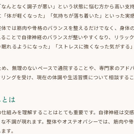
「なんとなく調子が悪い」という状態に悩む方から高い支
整体選びで自律神経改善を目指す理由
に「体が軽くなった」「気持ちが落ち着いた」といった実
整体院選びが自律神経改善に重要な訳
整体では筋肉や骨格のバランスを整えるだけでなく、身体
整体口コミや通いやすさが選択の鍵となる
れることで自律神経のバランスが整いやすくなり、リラッ
自律神経整体の特徴と他施術との違い
り眠れるようになった」「ストレスに強くなった気がする
整体の料金や施術内容を比較するポイント
整体体験談から見る自律神経安定の道筋
ため、無理のないペースで通院することや、専門家のアド
自律神経のバランスを整える施術の魅力
セリングを受け、現在の体調や生活習慣について相談する
整体がもたらす自律神経バランス改善の魅力
オステオパシー整体で体調が安定する理由
みとは
整体施術の流れと自律神経への働きかけ
の仕組みを理解することはとても重要です。自律神経は交
整体で得られるリラックス効果と安心感
まな不調が現れます。整体やオステオパシーでは、筋肉や
整体による慢性的な不調改善の実例
します。