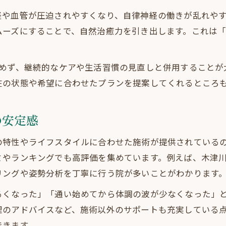
根本ケアを求めるなら整体の手技療法も
経や血管が圧迫されやすくなり、自律神経の働きが乱れや
整体の手技療法が根本改善に効果的な理由
ムーズにすることで、自然治癒力を引き出します。これは
整体による骨盤・頭蓋調整の重要性を解説
整体で再発予防やセルフケア指導を受ける
求めず、継続的なケアや生活習慣の見直しと併用することが
整体による生活習慣改善サポートの実際
在の状態や希望に合わせたプランを提案してくれるところ
整体手技が自律神経の安定に役立つ仕組み
生活習慣見直しと整体で快適な毎日へ
の安定感
整体と生活習慣改善で快適な毎日を実現
の特性やライフスタイルに合わせた施術が提供されている
整体の継続利用が日常に与える変化とは
ミやランキングでも高評価を集めています。例えば、木津
整体で得られるセルフケアアドバイスの活用法
リングや姿勢分析を丁寧に行う院が多いことがわかります
整体施術と日々の生活習慣を見直すポイント
るくなった」「通い始めてから体調の波が少なくなった」
整体の手技と健康維持のためのコツを紹介
理のアドバイスなど、施術以外のサポートも充実している
できます。