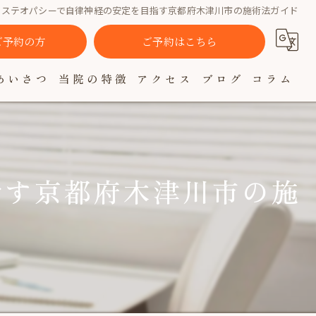
オステオパシーで自律神経の安定を目指す京都府木津川市の施術法ガイド
でご予約の方
ご予約はこちら
あいさつ
当院の特徴
アクセス
ブログ
コラム
肩こり
腰痛
指す京都府木津川市の施
自律神経
女性
疲れ