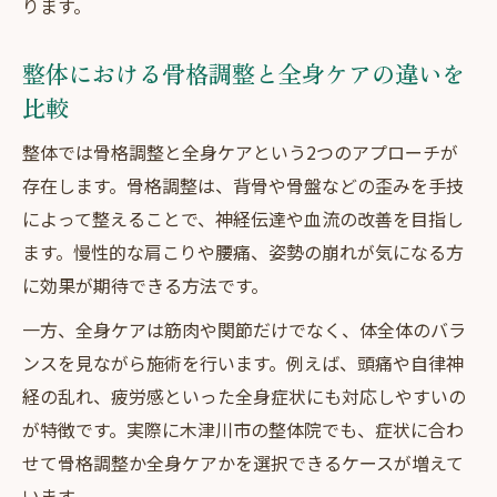
ります。
整
整体とオステオパシーで結果が分かれる理
整体における骨格調整と全身ケアの違いを
由
比較
不調に合う整体の選び方を知りたい方へ
整体では骨格調整と全身ケアという2つのアプローチが
整体の選び方で重視すべきポイントを解説
存在します。骨格調整は、背骨や骨盤などの歪みを手技
自分に合う整体院の見極め方と注意点
によって整えることで、神経伝達や血流の改善を目指し
整体で効果を実感するための事前準備とは
ます。慢性的な肩こりや腰痛、姿勢の崩れが気になる方
整体選びに迷った時の比較検討のコツ
に効果が期待できる方法です。
整体の口コミや評判の見方と活用法
一方、全身ケアは筋肉や関節だけでなく、体全体のバラ
マッサージと整体の効果的な使い分け術
ンスを見ながら施術を行います。例えば、頭痛や自律神
経の乱れ、疲労感といった全身症状にも対応しやすいの
整体とマッサージの得意分野を徹底比較
が特徴です。実際に木津川市の整体院でも、症状に合わ
リラクゼーションと整体の違いを理解する
せて骨格調整か全身ケアかを選択できるケースが増えて
整体とマッサージの併用が効果的なケース
います。