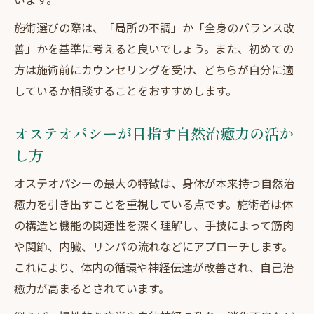
慢性不調に整体が有効な理由を解説
施術選びの際は、「局所の不調」か「全身のバランス改
整体で期待できる即効性と持続性の違い
善」かを基準に考えると良いでしょう。また、初めての
安心できる施術者選びのヒントを紹介
方は施術前にカウンセリングを受け、どちらが自分に適
整体師選びで注意したい広告表現のポイン
しているか相談することをおすすめします。
ト
整体の説明や言葉遣いから誠実さを見抜く
オステオパシーが目指す自然治癒力の活か
方法
し方
安心して整体を受けるためのカウンセリン
オステオパシーの最大の特徴は、身体が本来持つ自然治
グ活用
癒力を引き出すことを重視している点です。施術者は体
整体院選びで重視すべき信頼性の判断基準
の構造と機能の関連性を深く理解し、手技によって筋肉
整体で避けたい誇大な表現やNGワードとは
や関節、内臓、リンパの流れなどにアプローチします。
これにより、体内の循環や神経伝達が改善され、自己治
癒力が高まるとされています。