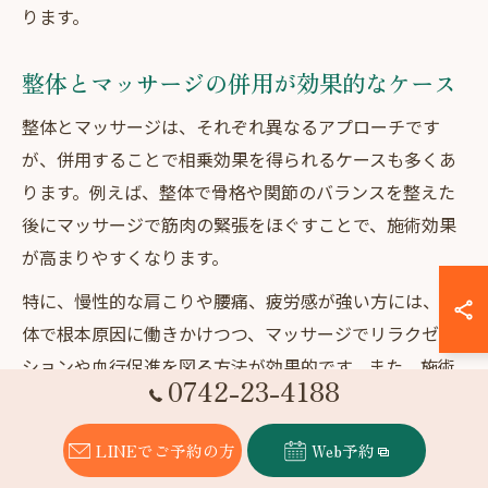
ります。
整体とマッサージの併用が効果的なケース
整体とマッサージは、それぞれ異なるアプローチです
が、併用することで相乗効果を得られるケースも多くあ
ります。例えば、整体で骨格や関節のバランスを整えた
後にマッサージで筋肉の緊張をほぐすことで、施術効果
が高まりやすくなります。
特に、慢性的な肩こりや腰痛、疲労感が強い方には、整
体で根本原因に働きかけつつ、マッサージでリラクゼー
ションや血行促進を図る方法が効果的です。また、施術
0742-23-4188
後の筋肉の柔軟性が向上し、再発防止にもつながりやす
いのがメリットです。
LINEでご予約の方
Web予約
ただし、施術を受ける際は体調や症状をしっかり伝え、