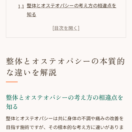
整体とオステオパシーの考え方の相違点を
知る
整体における骨格調整と全身ケアの違いを
比較
オステオパシーが目指す自然治癒力の活か
し方
整体とオステオパシーの本質的
整体とオステオパシーの適応症状の違いに
な違いを解説
注目
整体とオステオパシーの施術手順の特徴を
解説
整体とオステオパシーの考え方の相違点を
京都府木津川市で選ぶなら整体かマッサージか
知る
整体とマッサージの選び方のポイントを紹
整体とオステオパシーは共に身体の不調や痛みの改善を
介
目指す施術ですが、その根本的な考え方に違いがありま
自分の症状に合う整体とマッサージの見極