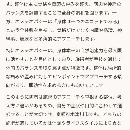
す。整体は主に骨格や関節の歪みを整え、筋肉や神経の
め方
バランスを調整することで全身の調和を図ります。一
整体を受けるべきタイミングを具体的に解
方、オステオパシーは「身体は一つのユニットである」
説
という全体観を重視し、骨格だけでなく内臓や循環、神
マッサージと整体の使い分けで得られる効
経系、筋膜など多角的にアプローチします。
果
特にオステオパシーは、身体本来の自然治癒力を最大限
整体が向いている人とマッサージが合う人
に活かすことを目的としており、施術者が手技を通じて
の違い
体内のバランスを取り戻す点が特徴です。整体は局所的
オステオパシーが整体と異なるケアの特徴
な痛みや歪みに対してピンポイントでアプローチする傾
オステオパシー独自の整体アプローチとは
向があり、即効性を求める方にも向いています。
整体と比べたオステオパシーの施術範囲の
このように両者は施術のアプローチや重視する部位、考
広さ
え方に違いがあるため、自分の症状や目的に合わせて選
整体との違いが現れるオステオパシーの効
択することが大切です。京都府木津川市でも、どちらの
果
施術が適しているかは体調やライフスタイルにより異な
オステオパシーが整体より重視する全身調